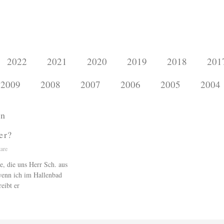
2022
2021
2020
2019
2018
201
2009
2008
2007
2006
2005
2004
en
er?
are
ge, die uns Herr Sch. aus
wenn ich im Hallenbad
eibt er