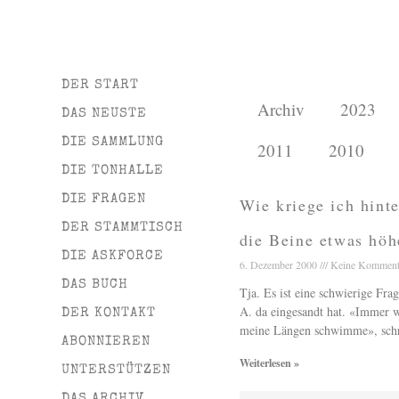
DER START
Archiv
2023
DAS NEUSTE
DIE SAMMLUNG
2011
2010
DIE TONHALLE
DIE FRAGEN
Wie kriege ich hint
DER STAMMTISCH
die Beine etwas höh
DIE ASKFORCE
6. Dezember 2000
Keine Komment
DAS BUCH
Tja. Es ist eine schwierige Fra
A. da eingesandt hat. «Immer 
DER KONTAKT
meine Längen schwimme», schr
ABONNIEREN
Weiterlesen »
UNTERSTÜTZEN
DAS ARCHIV