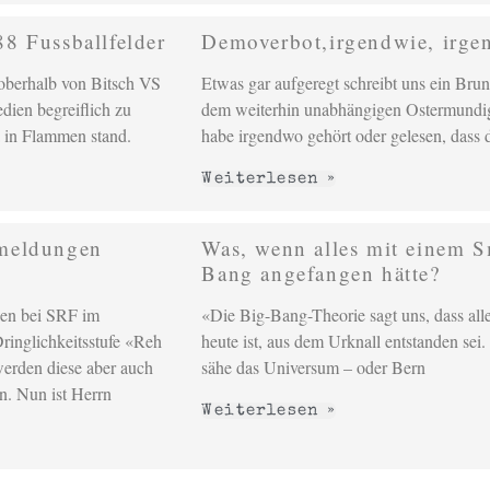
8 Fussballfelder
Demoverbot,irgendwie, irge
oberhalb von Bitsch VS
Etwas gar aufgeregt schreibt uns ein Bru
dien begreiflich zu
dem weiterhin unabhängigen Ostermundi
 in Flammen stand.
habe irgendwo gehört oder gelesen, dass 
Weiterlesen »
meldungen
Was, wenn alles mit einem S
Bang angefangen hätte?
gen bei SRF im
«Die Big-Bang-Theorie sagt uns, dass all
inglichkeits­stufe «Reh
heute ist, aus dem Urknall entstanden sei
erden diese aber auch
sähe das Universum – oder Bern
n. Nun ist Herrn
Weiterlesen »