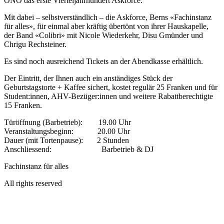
ONO das erste Vierteljahrhundert Askforce.
Mit dabei – selbstverständlich – die Askforce, Berns «Fachinstanz
für alles», für einmal aber kräftig übertönt von ihrer Hauskapelle,
der Band «Colibri» mit Nicole Wiederkehr, Disu Gmünder und
Chrigu Rechsteiner.
Es sind noch ausreichend Tickets an der Abendkasse erhältlich.
Der Eintritt, der Ihnen auch ein anständiges Stück der
Geburtstagstorte + Kaffee sichert, kostet regulär 25 Franken und für
Student:innen, AHV-Bezüger:innen und weitere Rabattberechtigte
15 Franken.
Türöffnung (Barbetrieb): 19.00 Uhr
Veranstaltungsbeginn: 20.00 Uhr
Dauer (mit Tortenpause): 2 Stunden
Anschliessend: Barbetrieb & DJ
Fachinstanz für alles
All rights reserved