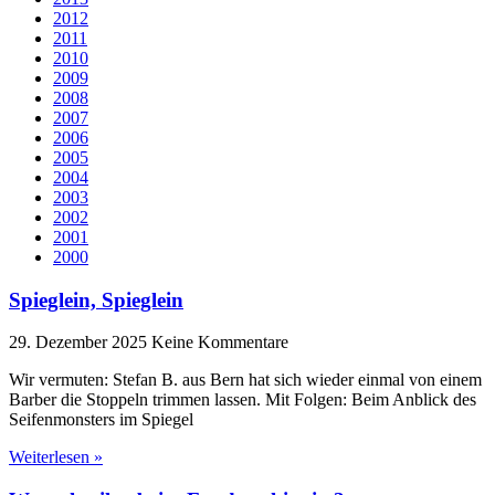
2012
2011
2010
2009
2008
2007
2006
2005
2004
2003
2002
2001
2000
Spieglein, Spieglein
29. Dezember 2025
Keine Kommentare
Wir vermuten: Stefan B. aus Bern hat sich wieder einmal von einem
Barber die Stoppeln trimmen lassen. Mit Folgen: Beim Anblick des
Seifenmonsters im Spiegel
Weiterlesen »