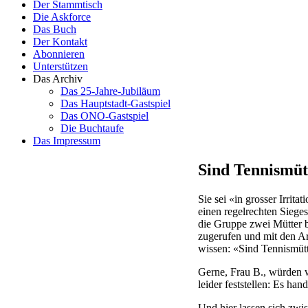
Der Stammtisch
Die Askforce
Das Buch
Der Kontakt
Abonnieren
Unterstützen
Das Archiv
Das 25-Jahre-Jubiläum
Das Hauptstadt-Gastspiel
Das ONO-Gastspiel
Die Buchtaufe
Das Impressum
Sind Tennismüt
Sie sei «in grosser Irrit
einen regelrechten Sieg
die Gruppe zwei Mütter b
zugerufen und mit den Ar
wissen: «Sind Tennismüt
Gerne, Frau B., würden w
leider feststellen: Es ha
Und hier lassen sich zwi