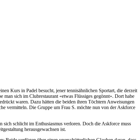
inen Kurs in Padel besucht, jener tennisähnlichen Sportart, die derzeit
e man sich im Clubrestaurant «etwas Flüssiges gegönnt». Dort habe
 gedrückt waren. Dazu hätten die beiden ihren Töchtern Anweisungen
ache vermitteln. Die Gruppe um Frau S. möchte nun von der Askforce
en sich schlicht im Enthusiasmus verloren. Doch die Askforce muss
eitgestaltung herausgewachsen ist.
n: Beide verfügen über einen unerschütterlichen Glauben daran, dass