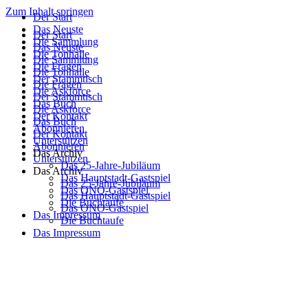
Zum Inhalt springen
Der Start
Das Neuste
Der Start
Die Sammlung
Das Neuste
Die Tonhalle
Die Sammlung
Die Fragen
Die Tonhalle
Der Stammtisch
Die Fragen
Die Askforce
Der Stammtisch
Das Buch
Die Askforce
Der Kontakt
Das Buch
Abonnieren
Der Kontakt
Unterstützen
Abonnieren
Das Archiv
Unterstützen
Das 25-Jahre-Jubiläum
Das Archiv
Das Hauptstadt-Gastspiel
Das 25-Jahre-Jubiläum
Das ONO-Gastspiel
Das Hauptstadt-Gastspiel
Die Buchtaufe
Das ONO-Gastspiel
Das Impressum
Die Buchtaufe
Das Impressum