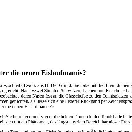
ter die neuen Eislaufmamis?
ation», schreibt Eva S. aus H. Der Grund: Sie habe mit drei Freundinnen e
eszug erlebt. Nach «zwei Stunden Schwitzen, Lachen und Keuchen» hab
eobachtet, deren Nasen fest an die Glasscheibe zu den Tennisplätzen
men gefuchtelt, als liesse sich eine Federer-Rückhand per Zeichenspr
ter die neuen Eislaufmamis?»
ir Sie beruhigen und sagen, die beiden Damen in der Tennishalle hätt
ndelt sich um ein Phänomen, das längst aus dem Bereich harmloser Freiz
schen Tennismüttern und Eislaufmamis ganz klar Ähnlichkeiten erkenne