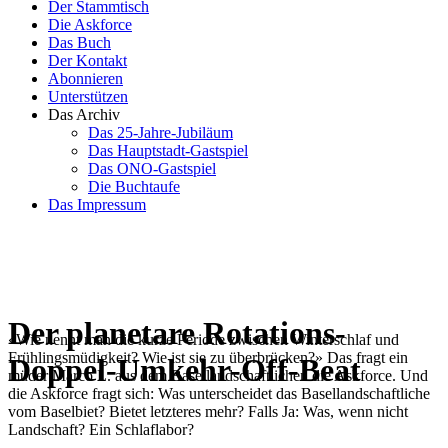
Der Stammtisch
Die Askforce
Das Buch
Der Kontakt
Abonnieren
Unterstützen
Das Archiv
Das 25-Jahre-Jubiläum
Das Hauptstadt-Gastspiel
Das ONO-Gastspiel
Die Buchtaufe
Das Impressum
Der planetare Rotations-
«Wie nennt man die kurze Periode zwischen Winterschlaf und
Frühlingsmüdigkeit? Wie ist sie zu überbrücken?» Das fragt ein
Doppel-Umkehr-Off-Beat
müder Marco L. aus dem Baselland­schaftlichen die Askforce. Und
die Askforce fragt sich: Was unterscheidet das Basellandschaftliche
vom Baselbiet? Bietet letzteres mehr? Falls Ja: Was, wenn nicht
Landschaft? Ein Schlaflabor?