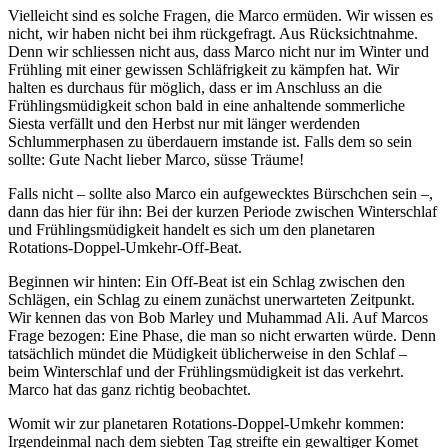
Vielleicht sind es solche Fragen, die Marco ermüden. Wir wissen es
nicht, wir haben nicht bei ihm rückgefragt. Aus Rücksichtnahme.
Denn wir schliessen nicht aus, dass Marco nicht nur im Winter und
Frühling mit einer gewissen Schläfrigkeit zu kämpfen hat. Wir
halten es durchaus für möglich, dass er im Anschluss an die
Frühlingsmüdigkeit schon bald in eine anhaltende sommerliche
Siesta verfällt und den Herbst nur mit länger werdenden
Schlummerphasen zu überdauern imstande ist. Falls dem so sein
sollte: Gute Nacht lieber Marco, süsse Träume!
Falls nicht – sollte also Marco ein aufgewecktes Bürschchen sein –,
dann das hier für ihn: Bei der kurzen Periode zwischen Winterschlaf
und Frühlingsmüdigkeit handelt es sich um den planetaren
Rotations-Doppel-Umkehr-Off-Beat.
Beginnen wir hinten: Ein Off-Beat ist ein Schlag zwischen den
Schlägen, ein Schlag zu einem zunächst unerwarteten Zeitpunkt.
Wir kennen das von Bob Marley und Muhammad Ali. Auf Marcos
Frage bezogen: Eine Phase, die man so nicht erwarten würde. Denn
tatsächlich mündet die Müdigkeit üblicherweise in den Schlaf –
beim Winterschlaf und der Frühlingsmüdigkeit ist das verkehrt.
Marco hat das ganz richtig beobachtet.
Womit wir zur planetaren Rotations-Doppel-Umkehr kommen:
Irgendeinmal nach dem siebten Tag streifte ein gewaltiger Komet