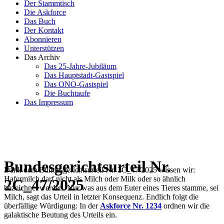
Der Stammtisch
Die Askforce
Das Buch
Der Kontakt
Abonnieren
Unterstützen
Das Archiv
Das 25-Jahre-Jubiläum
Das Hauptstadt-Gastspiel
Das ONO-Gastspiel
Die Buchtaufe
Das Impressum
Bundesgerichtsurteil Nr.
Dank dem Bundesgerichtsurteil Nr. 2C_47/2025 wissen wir:
Hafermilch darf nicht als Milch oder Milk oder so ähnlich
2C_47/2025
bezeichnet werden. Nur was aus dem Euter eines Tieres stamme, sei
Milch, sagt das Urteil in letzter Konsequenz. Endlich folgt die
überfällige Würdigung: In der
Askforce Nr. 1234
ordnen wir die
galaktische Beutung des Urteils ein.