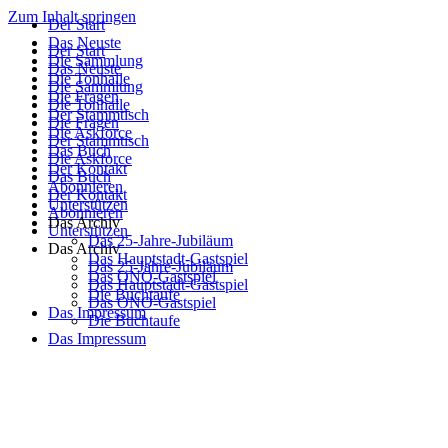
Zum Inhalt springen
Der Start
Das Neuste
Der Start
Die Sammlung
Das Neuste
Die Tonhalle
Die Sammlung
Die Fragen
Die Tonhalle
Der Stammtisch
Die Fragen
Die Askforce
Der Stammtisch
Das Buch
Die Askforce
Der Kontakt
Das Buch
Abonnieren
Der Kontakt
Unterstützen
Abonnieren
Das Archiv
Unterstützen
Das 25-Jahre-Jubiläum
Das Archiv
Das Hauptstadt-Gastspiel
Das 25-Jahre-Jubiläum
Das ONO-Gastspiel
Das Hauptstadt-Gastspiel
Die Buchtaufe
Das ONO-Gastspiel
Das Impressum
Die Buchtaufe
Das Impressum