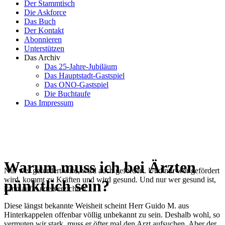
Der Stammtisch
Die Askforce
Das Buch
Der Kontakt
Abonnieren
Unterstützen
Das Archiv
Das 25-Jahre-Jubiläum
Das Hauptstadt-Gastspiel
Das ONO-Gastspiel
Die Buchtaufe
Das Impressum
Warum muss ich bei Ärzten
Nur wer gefordert wird, wird auch gefördert. Und nur wer gefördert
wird, kommt zu Kräften und wird gesund. Und nur wer gesund ist,
pünktlich sein?
kann auf Ärzte verzichten.
Diese längst bekannte Weisheit scheint Herr Guido M. aus
Hinterkappelen offenbar völlig unbekannt zu sein. Deshalb wohl, so
vermuten wir stark, muss er öfter mal den Arzt aufsuchen. Aber der