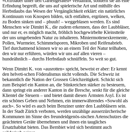
«Offroader unter den Gartengeräten» verdammt, sondern sie als eine
Erfindung begreift, die uns auf spielerische Art und mithilfe des
Herbstlaubs das Wesen der Vergänglichkeit erklärt: ein natürliches
Kontinuum von Knospen bilden, sich entfalten, ergrünen, welken,
zu Boden sinken und – phuuh! – weggeblasen werden. Es sind
Menschen wie Dimitri K., die zudem erkennen, dass der Laubbläser,
und nur er, es möglich macht, fröhlich hochgewirbelte Kleinstteile
der uns umgebenden Natur zu inhalieren. Miniermottenexkremente,
Pollen, Wurmeier, Schimmelsporen, Mikroben und Reifenabrieb.
Tief durchatmend können wir so an einem Teil der Natur teilhaben,
den wir nur erführen, würden wir uns auf allen vieren –
hundeähnlich – durchs Herbstlaub schnüffeln. So weit so gut.
Wenn Dimitri K. von «ausrotten» spricht, beweist er aber: Er kennt
den helveti-schen Föderalismus nicht vollends. Die Schweiz ist
bekanntlich die Nation der Grossen Gleichzeitigkeit. Schickt sich
zum Beispiel ein Kanton an, die Stinkreichen stärker zu besteuern,
dann springt ein anderer Kanton in die Bresche, senkt für die gleiche
Klientel die Steuern – und bietet damit diesen Ärmsten Asyl. Es ist
ein schönes Geben und Nehmen, ein immerwährendes «Sowohl als
auch». So wird es auch beim Benziner unter den Laubbläsern sein.
In der Stadt Zürich verboten, werden unzählige ausserzürcherische
Kommunen im Sinne des freundeidgenös-sischen Artenschutzes die
geächteten Geräte übernehmen und ihnen ein taugliches
Ersatzhabitat bieten. Das Bernbiet wird sich bestimmt auch