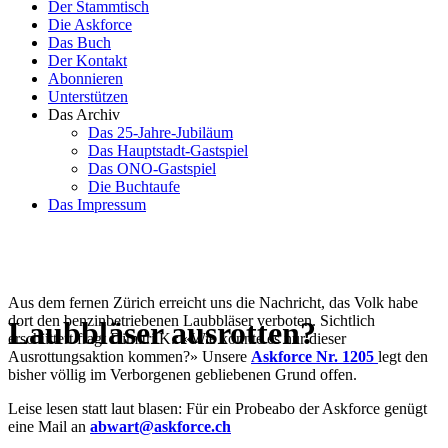
Der Stammtisch
Die Askforce
Das Buch
Der Kontakt
Abonnieren
Unterstützen
Das Archiv
Das 25-Jahre-Jubiläum
Das Hauptstadt-Gastspiel
Das ONO-Gastspiel
Die Buchtaufe
Das Impressum
Aus dem fernen Zürich erreicht uns die Nachricht, das Volk habe
dort den benzinbetriebenen Laubbläser verboten. Sichtlich
Laubbläser ausrotten?
erschüttert fragt Dimitri K.: «Wie konnte es nur dieser
Ausrottungsaktion kommen?» Unsere
Askforce Nr. 1205
legt den
bisher völlig im Verborgenen gebliebenen Grund offen.
Leise lesen statt laut blasen: Für ein Probeabo der Askforce genügt
eine Mail an
abwart@askforce.ch