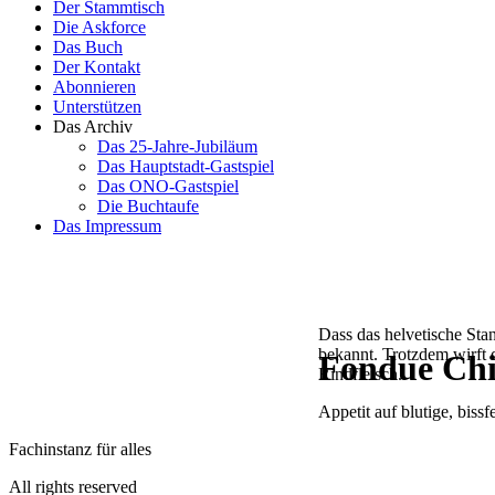
Der Stammtisch
Die Askforce
Das Buch
Der Kontakt
Abonnieren
Unterstützen
Das Archiv
Das 25-Jahre-Jubiläum
Das Hauptstadt-Gastspiel
Das ONO-Gastspiel
Die Buchtaufe
Das Impressum
Dass das helvetische Stan
bekannt. Trotzdem wirft
Fondue Chi
Rindfleisch.
Appetit auf blutige, biss
Fachinstanz für alles
All rights reserved