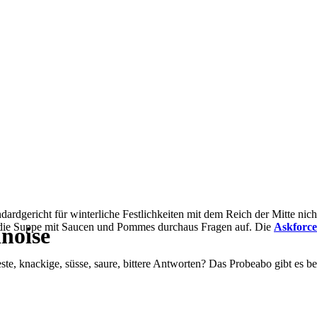
dardgericht für winterliche Festlichkeiten mit dem Reich der Mitte nicht
 die Suppe mit Saucen und Pommes durchaus Fragen auf. Die
Askforce
noise
feste, knackige, süsse, saure, bittere Antworten? Das Probeabo gibt es 