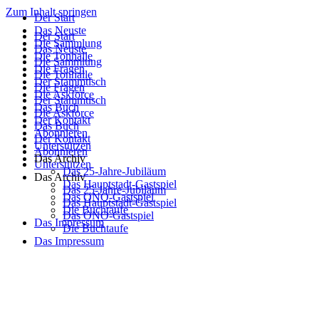
Zum Inhalt springen
Der Start
Das Neuste
Der Start
Die Sammlung
Das Neuste
Die Tonhalle
Die Sammlung
Die Fragen
Die Tonhalle
Der Stammtisch
Die Fragen
Die Askforce
Der Stammtisch
Das Buch
Die Askforce
Der Kontakt
Das Buch
Abonnieren
Der Kontakt
Unterstützen
Abonnieren
Das Archiv
Unterstützen
Das 25-Jahre-Jubiläum
Das Archiv
Das Hauptstadt-Gastspiel
Das 25-Jahre-Jubiläum
Das ONO-Gastspiel
Das Hauptstadt-Gastspiel
Die Buchtaufe
Das ONO-Gastspiel
Das Impressum
Die Buchtaufe
Das Impressum