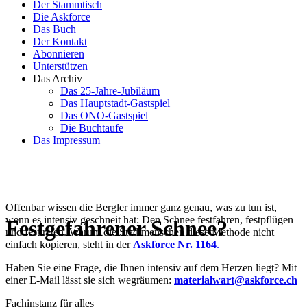
Der Stammtisch
Die Askforce
Das Buch
Der Kontakt
Abonnieren
Unterstützen
Das Archiv
Das 25-Jahre-Jubiläum
Das Hauptstadt-Gastspiel
Das ONO-Gastspiel
Die Buchtaufe
Das Impressum
Offenbar wissen die Bergler immer ganz genau, was zu tun ist,
wenn es intensiv geschneit hat: Den Schnee festfahren, festpflügen
Festgefahrener Schnee?
und festtreten. Warum die Stadtmenschen diese Methode nicht
einfach kopieren, steht in der
Askforce Nr. 1164
.
Haben Sie eine Frage, die Ihnen intensiv auf dem Herzen liegt? Mit
einer E-Mail lässt sie sich wegräumen:
materialwart@askforce.ch
Fachinstanz für alles