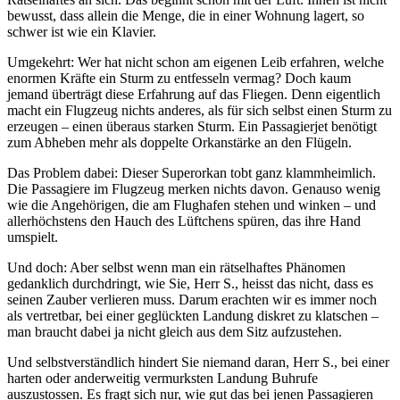
bewusst, dass allein die Menge, die in einer Wohnung lagert, so
schwer ist wie ein Klavier.
Umgekehrt: Wer hat nicht schon am eigenen Leib erfahren, welche
enormen Kräfte ein Sturm zu entfesseln vermag? Doch kaum
jemand überträgt diese Erfahrung auf das Fliegen. Denn eigentlich
macht ein Flugzeug nichts anderes, als für sich selbst einen Sturm zu
erzeugen – einen überaus starken Sturm. Ein Passagierjet benötigt
zum Abheben mehr als doppelte Orkanstärke an den Flügeln.
Das Problem dabei: Dieser Superorkan tobt ganz klammheimlich.
Die Passagiere im Flugzeug merken nichts davon. Genauso wenig
wie die Angehörigen, die am Flughafen stehen und winken – und
allerhöchstens den Hauch des Lüftchens spüren, das ihre Hand
umspielt.
Und doch: Aber selbst wenn man ein rätselhaftes Phänomen
gedanklich durchdringt, wie Sie, Herr S., heisst das nicht, dass es
seinen Zauber verlieren muss. Darum erachten wir es immer noch
als vertretbar, bei einer geglückten Landung diskret zu klatschen –
man braucht dabei ja nicht gleich aus dem Sitz aufzustehen.
Und selbstverständlich hindert Sie niemand daran, Herr S., bei einer
harten oder anderweitig vermurksten Landung Buhrufe
auszustossen. Es fragt sich nur, wie gut das bei jenen Passagieren