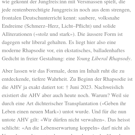
wie gekonnt der Jungfreis:inn mit Versmassen spielt, die
jede renten­berechtigte Junggreis:in noch aus dem strengen,
frontalen Deutsch­unter­richt kennt: saubere, volksnahe
Endreime (Schmerz–Herz, Licht–Pflicht) und solide
Allitera­tionen («stolz und stark»). Die äussere Form ist
dagegen sehr liberal gehalten. Es liegt hier also eine
moderne Rhapsodie vor, ein ekstatisches, balladen­haftes
Gedicht in freier Gestaltung: eine
Young Liberal Rhapsody
.
Aber lassen wir das Formale, denn im Inhalt ruht die zu
entdeck­ende, tiefere Wahr­heit. Zu Beginn der Rhapsodie ist
die AHV ja exakt datiert tot: † Juni 2023. Nach­weis­lich
existiert die AHV aber auch heute noch. Warum? Weil sie
durch eine Art dichterischer Transplantation («Geben ihr
Leben einen neuen Mark») untot wurde. Und für die nun
untote AHV gilt: «Wir dürfen nicht verwalten». Das heisst
schlicht: «An die Lebenserwartung koppeln» darf nicht als