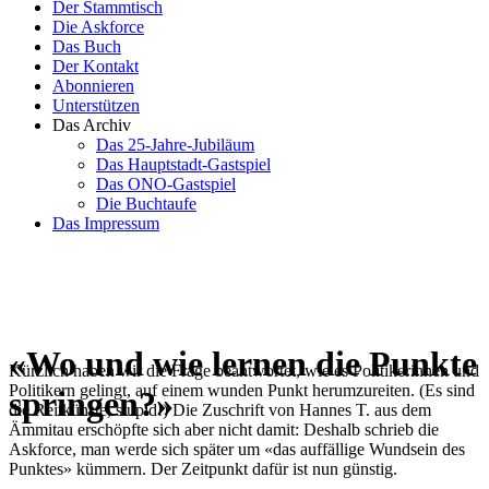
Der Stammtisch
Die Askforce
Das Buch
Der Kontakt
Abonnieren
Unterstützen
Das Archiv
Das 25-Jahre-Jubiläum
Das Hauptstadt-Gastspiel
Das ONO-Gastspiel
Die Buchtaufe
Das Impressum
«Wo und wie lernen die Punkte
Kürzlich haben wir die Frage beantwortet, wie es Politikerinnen und
Politikern gelingt, auf einem wunden Punkt herumzureiten. (Es sind
springen?»
die Reitkünste, stupid!) Die Zuschrift von Hannes T. aus dem
Ämmitau erschöpfte sich aber nicht damit: Deshalb schrieb die
Askforce, man werde sich später um «das auffällige Wundsein des
Punktes» kümmern. Der Zeitpunkt dafür ist nun günstig.