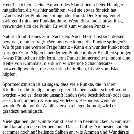
Herr T. hat bereits eine Antwort des Slam-Poeten Peter Heiniger
mitgeliefert, die wir hier anführen, weil sie etwas für sich hat:
«Zuerst ist der Punkt ein springender Punkt. Der Sprung endet
zwingend mit einer Punktlandung. Wenn diese indes unsanft ist,
verwundet sich der Punkt. Er wird zum wunden Punkt.»
Natürlich führt eines zum Nächsten: Auch Herr T. ist sich dessen
bewusst, denn er fragt: «Wo und wie lernen die Punkte springen?»
Wir fügen eine weitere Frage hinzu: «Kann ein wunder Punkt noch
springen?» Im Allgemeinen lernen Punkte in ihrer Kindheit springen
(«was Pünktchen nicht lernt, lernt Punkt nimmermehr»), indem eine
Reihe von Kommata, die durch wuchernde Schachtelsätze
notwendig werden, diese vor sich hertreiben, bis sie vom Blatt
hüpfen.
Sportmedizinisch ist zu sagen, dass viele Punkte, die in ihrer
Kindheit nicht richtig springen gelernt haben, später schnell wund
werden – sei es, dass sie unsanft landen (wie beschrieben) oder dass
sie sich schon beim Absprung verletzen. Besonders wenn der
wunde Punkt auf der Achillesferse zu liegen kommt, wird er
geradezu neuralgisch.
Viele glauben, der wunde Punkt lasse sich beeindrucken, wenn man
ihn klar anspreche oder benenne. Das ist Unfug: Am besten spricht
er immer noch auf heilende Salben an, wie Ammen und Wundärzte