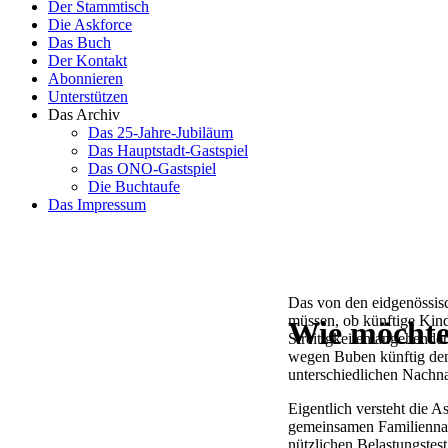
Der Stammtisch
Die Askforce
Das Buch
Der Kontakt
Abonnieren
Unterstützen
Das Archiv
Das 25-Jahre-Jubiläum
Das Hauptstadt-Gastspiel
Das ONO-Gastspiel
Die Buchtaufe
Das Impressum
Das von den eidgenössisc
müssen, ob künftige Kind
Wie möchte
Streitigkeiten angehende
wegen Buben künftig den
unterschiedlichen Nachn
Eigentlich versteht die 
gemeinsamen Familiennam
nützlichen Belastungstest