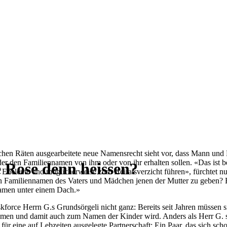
hen Räten ausgearbeitete neue Namensrecht sieht vor, dass Mann und Fr
er den Familiennamen von ihm oder von ihr erhalten sollen. «Das ist b
 Rose denn heissen?
r Eheleute und möglicherweise zum Heiratsverzicht führen», fürchtet nu
 Familiennamen des Vaters und Mädchen jenen der Mutter zu geben? Es
amen unter einem Dach.»
Askforce Herrn G.s Grundsörgeli nicht ganz: Bereits seit Jahren müsse
en und damit auch zum Namen der Kinder wird. Anders als Herr G. sind
 für eine auf Lebzeiten ausgelegte Partnerschaft: Ein Paar, das sich sch