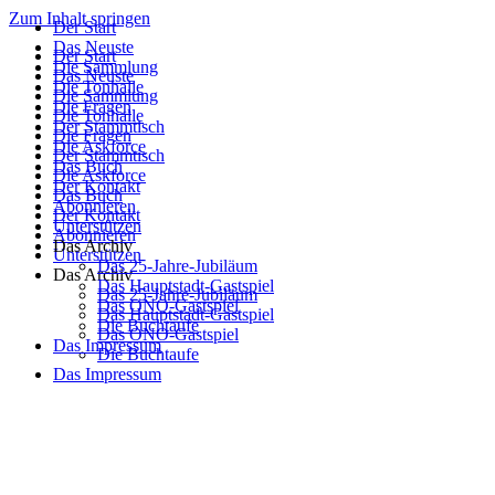
Zum Inhalt springen
Der Start
Das Neuste
Der Start
Die Sammlung
Das Neuste
Die Tonhalle
Die Sammlung
Die Fragen
Die Tonhalle
Der Stammtisch
Die Fragen
Die Askforce
Der Stammtisch
Das Buch
Die Askforce
Der Kontakt
Das Buch
Abonnieren
Der Kontakt
Unterstützen
Abonnieren
Das Archiv
Unterstützen
Das 25-Jahre-Jubiläum
Das Archiv
Das Hauptstadt-Gastspiel
Das 25-Jahre-Jubiläum
Das ONO-Gastspiel
Das Hauptstadt-Gastspiel
Die Buchtaufe
Das ONO-Gastspiel
Das Impressum
Die Buchtaufe
Das Impressum