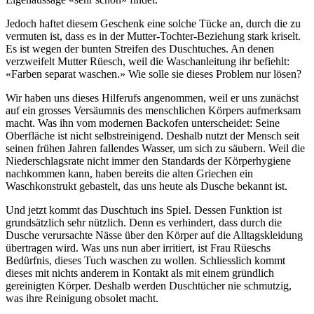
Jedoch haftet diesem Geschenk eine solche Tücke an, durch die zu
vermuten ist, dass es in der Mutter-Tochter-Beziehung stark kriselt.
Es ist wegen der bunten Streifen des Duschtuches. An denen
verzweifelt Mutter Rüesch, weil die Waschanleitung ihr befiehlt:
«Farben separat waschen.» Wie solle sie dieses Problem nur lösen?
Wir haben uns dieses Hilferufs angenommen, weil er uns zunächst
auf ein grosses Versäumnis des menschlichen Körpers aufmerksam
macht. Was ihn vom modernen Backofen unterscheidet: Seine
Oberfläche ist nicht selbstreinigend. Deshalb nutzt der Mensch seit
seinen frühen Jahren fallendes Wasser, um sich zu säubern. Weil die
Niederschlagsrate nicht immer den Standards der Körperhygiene
nachkommen kann, haben bereits die alten Griechen ein
Waschkonstrukt gebastelt, das uns heute als Dusche bekannt ist.
Und jetzt kommt das Duschtuch ins Spiel. Dessen Funktion ist
grundsätzlich sehr nützlich. Denn es verhindert, dass durch die
Dusche verursachte Nässe über den Körper auf die Alltagskleidung
übertragen wird. Was uns nun aber irritiert, ist Frau Rüeschs
Bedürfnis, dieses Tuch waschen zu wollen. Schliesslich kommt
dieses mit nichts anderem in Kontakt als mit einem gründlich
gereinigten Körper. Deshalb werden Duschtücher nie schmutzig,
was ihre Reinigung obsolet macht.