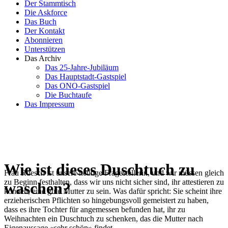
Der Stammtisch
Die Askforce
Das Buch
Der Kontakt
Abonnieren
Unterstützen
Das Archiv
Das 25-Jahre-Jubiläum
Das Hauptstadt-Gastspiel
Das ONO-Gastspiel
Die Buchtaufe
Das Impressum
Wie ist dieses Duschtuch zu
Frau Rüesch ist unsere heutige Fragestellerin, und wir müssen gleich
zu Beginn festhalten, dass wir uns nicht sicher sind, ihr attestieren zu
waschen?
können, eine gute Mutter zu sein. Was dafür spricht: Sie scheint ihre
erzieherischen Pflichten so hingebungsvoll gemeistert zu haben,
dass es ihre Tochter für angemessen befunden hat, ihr zu
Weihnachten ein Duschtuch zu schenken, das die Mutter nach
Eigenaussage «sehr schön» findet.