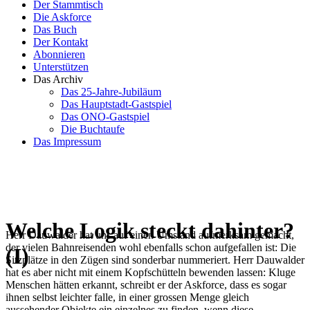
Der Stammtisch
Die Askforce
Das Buch
Der Kontakt
Abonnieren
Unterstützen
Das Archiv
Das 25-Jahre-Jubiläum
Das Hauptstadt-Gastspiel
Das ONO-Gastspiel
Die Buchtaufe
Das Impressum
Welche Logik steckt dahinter?
Herr Dauwalder hat uns auf einen Umstand aufmerksam gemacht,
der vielen Bahnreisenden wohl ebenfalls schon aufgefallen ist: Die
(I)
Sitzplätze in den Zügen sind sonderbar nummeriert. Herr Dauwalder
hat es aber nicht mit einem Kopf­schütteln bewenden lassen: Kluge
Menschen hätten erkannt, schreibt er der Askforce, dass es sogar
ihnen selbst leichter falle, in einer grossen Menge gleich
aussehender Objekte ein einzelnes zu finden, wenn diese