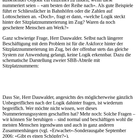
nummeriert seien – «am besten der Reihe nach». Als gute Beispiele
führt er Schliessfächer in Bahnhöfen oder die Zahlen auf
Lottoscheinen an. «Doch», fragt er dann, «welche Logik steckt
hinter der Sitzplatznummerierung im Zug? Waren da noch
gescheitere Menschen am Werk?»
Ganz schwierige Frage, Herr Dauwalder. Selbst nach längerer
Beschäftigung mit dem Problem ist für die Askforce hinter der
Sitzplatznummerierung im Zug, bei der offenbar stets das gleiche
System zur Anwendung gelangt, keine Logik erkennbar. Dazu die
schematische Darstellung zweier SBB-Abteile mit
Sitzplatznummern:
Dass Sie, Herr Dauwalder, angesichts des möglicherweise gänzlich
Unbegreiflichen nach der Logik dahinter fragen, ist wiederum
begreiflich. Wer möchte nicht wissen, wer dieses
Nummerierungssystem geschaffen hat? Mehr noch: Solche Fragen –
wir können Sie beruhigen – sind normal und beschäftigen wohl die
meisten Menschen irgendwann und auch in ganz anderen
Zusammenhängen (vgl. «Erwachet»-Son­der­ausgabe September
2006: «Gibt es einen Schöpfer?»).