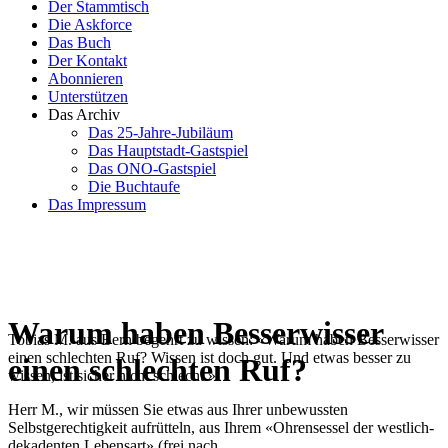
Der Stammtisch
Die Askforce
Das Buch
Der Kontakt
Abonnieren
Unterstützen
Das Archiv
Das 25-Jahre-Jubiläum
Das Hauptstadt-Gastspiel
Das ONO-Gastspiel
Die Buchtaufe
Das Impressum
Warum haben Besserwisser
Tobias M. aus Bern begehrt zu wissen: «Warum haben Besserwisser
einen schlechten Ruf? Wissen ist doch gut. Und etwas besser zu
einen schlechten Ruf?
wissen, ist sicher nicht schlecht.»
Herr M., wir müssen Sie etwas aus Ihrer unbewussten
Selbstgerechtigkeit auf­rütteln, aus Ihrem «Ohrensessel der westlich-
dekadenten Lebensart» (frei nach