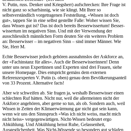
V. Putin, russ. Denker und Kriegsherr) aufschrecken: Ihre Frage ist
nicht ganz so scharfsinnig, wie sie klingt. Mit Ihrer so
selbstverständlich vorgetragenen Fest­stellung, «Wissen ist doch
gut», tappen Sie in eine selbst gestellte Falle: Woher wissen Sie,
dass Wissen gut ist? Das ist doch bereits Besserwissertum! Besser­
wissertum im negativen Sinn. Und mit der Verwendung der
ausschliesslich männlichen Form deuten Sie ein weiteres Problem
an: Besserwisser – im negativen Sinn – sind immer Männer. Wie
Sie, Herr M.
Echte Besserwisser jedoch gehören ausnahmslos der Askforce an,
der «Fachinstanz für alles». Auch die Besserwisserinnen! Denn
unter uns neun Expertinnen und Experten sind drei Frauen, siehe
unsere Homepage. Dies entspricht gemäss dem externen
Referenzexperten V. Putin (s. oben) genau dem Bevölkerungsanteil
von 33 Prozent. Alternative facts!
Aber wir schweifen ab. Sie fragen ja, weshalb Besserwisser einen
schlechten Ruf hätten. Nicht nur, weil die allermeisten nicht der
Askforce angehören, aber gerne so tun, als ob. Sondern auch, weil
Wissen in Zeiten der Klimaerwärmung gar nicht gut sein kann,
wenn wir uns den Sinnspruch «Was ich nicht weiss, macht mich
nicht heiss» vergegenwärtigen. Nicht-Wissen bedeutet ergo
Abkühlung. Und Abkühlung heisst Ruhe, Gelassenheit,
Ausgeglichenheit. Was Nicht-Wissende so besonders gut schlafen