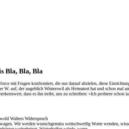
 Bla, Bla, Bla
orce mit Fragen konfrontiert, die nur darauf abzielen, diese Einrichtu
ter W. auf, der angeblich Winterswil als Heimatort hat und schon mal 
merkenswert, dass es ihn treibt, uns zu schreiben: «Ich probiere schon
»
wohl Walters Widerspruch
agen. Wir werden wunschgemäss weitschweifig Worte wenden, wissend
nbürger weiterbringt. Weiterhelfen würde, wenn