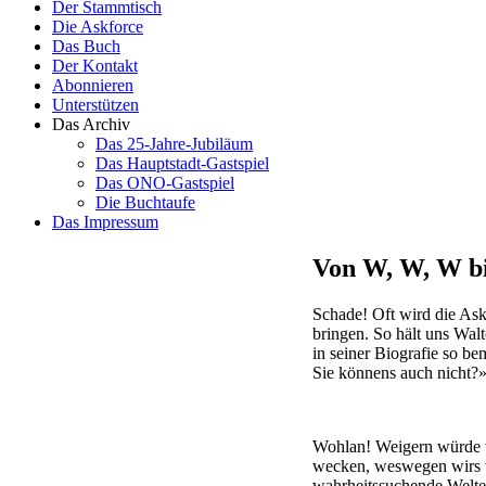
Der Stammtisch
Die Askforce
Das Buch
Der Kontakt
Abonnieren
Unterstützen
Das Archiv
Das 25-Jahre-Jubiläum
Das Hauptstadt-Gastspiel
Das ONO-Gastspiel
Die Buchtaufe
Das Impressum
Von W, W, W bis
Schade! Oft wird die Askf
bringen. So hält uns Wal
in seiner Biografie so be
Sie könnens auch nicht?
Wohlan! Weigern würde 
wecken, weswegen wirs w
wahrheitssuchende Welte