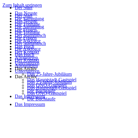
Zum Inhalt springen
Der Start
Das Neuste
Der Start
Die Sammlung
Das Neuste
Die Tonhalle
Die Sammlung
Die Fragen
Die Tonhalle
Der Stammtisch
Die Fragen
Die Askforce
Der Stammtisch
Das Buch
Die Askforce
Der Kontakt
Das Buch
Abonnieren
Der Kontakt
Unterstützen
Abonnieren
Das Archiv
Unterstützen
Das 25-Jahre-Jubiläum
Das Archiv
Das Hauptstadt-Gastspiel
Das 25-Jahre-Jubiläum
Das ONO-Gastspiel
Das Hauptstadt-Gastspiel
Die Buchtaufe
Das ONO-Gastspiel
Das Impressum
Die Buchtaufe
Das Impressum