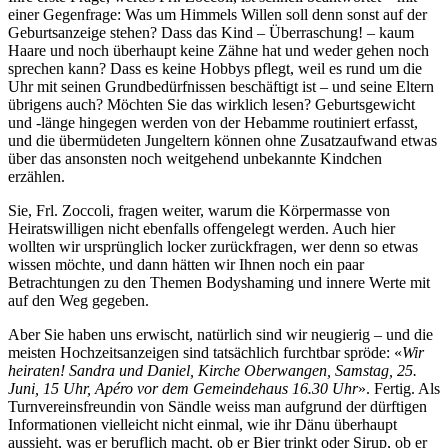
einer Gegenfrage: Was um Himmels Willen soll denn sonst auf der
Geburtsanzeige stehen? Dass das Kind – Überraschung! – kaum
Haare und noch überhaupt keine Zähne hat und weder gehen noch
sprechen kann? Dass es keine Hobbys pflegt, weil es rund um die
Uhr mit seinen Grundbedürfnissen beschäftigt ist – und seine Eltern
übrigens auch? Möchten Sie das wirklich lesen? Geburtsgewicht
und -länge hingegen werden von der Hebamme routiniert erfasst,
und die übermüdeten Jungeltern können ohne Zusatzaufwand etwas
über das ansonsten noch weitgehend unbekannte Kindchen
erzählen.
Sie, Frl. Zoccoli, fragen weiter, warum die Körpermasse von
Heiratswilligen nicht ebenfalls offengelegt werden. Auch hier
wollten wir ursprünglich locker zurückfragen, wer denn so etwas
wissen möchte, und dann hätten wir Ihnen noch ein paar
Betrachtungen zu den Themen Bodyshaming und innere Werte mit
auf den Weg gegeben.
Aber Sie haben uns erwischt, natürlich sind wir neugierig – und die
meisten Hochzeitsanzeigen sind tatsächlich furchtbar spröde: «
Wir
heiraten! Sandra und Daniel, Kirche Oberwangen, Samstag, 25.
Juni, 15 Uhr, Apéro vor dem Gemeindehaus 16.30 Uhr
». Fertig. Als
Turnvereinsfreundin von Sändle weiss man aufgrund der dürftigen
Informationen vielleicht nicht einmal, wie ihr Dänu überhaupt
aussieht, was er beruflich macht, ob er Bier trinkt oder Sirup, ob er