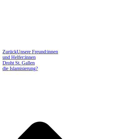
Zurück
Unsere Freund:innen
und Helfer:innen
Droht St. Gallen
die Islamisierung?