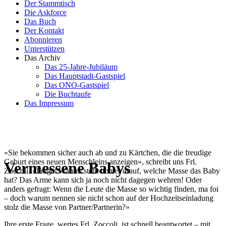
Der Stammtisch
Die Askforce
Das Buch
Der Kontakt
Abonnieren
Unterstützen
Das Archiv
Das 25-Jahre-Jubiläum
Das Hauptstadt-Gastspiel
Das ONO-Gastspiel
Die Buchtaufe
Das Impressum
«Sie bekommen sicher auch ab und zu Kärtchen, die die freudige
Geburt eines neuen Menschleins anzeigen», schreibt uns Frl.
Vermessene Babys
Zoccoli. «Frage: Warum steht immer drauf, welche Masse das Baby
hat? Das Arme kann sich ja noch nicht dagegen wehren! Oder
anders gefragt: Wenn die Leute die Masse so wichtig finden, ma foi
– doch warum nennen sie nicht schon auf der Hochzeitseinladung
stolz die Masse von Partner/Partnerin?»
Ihre erste Frage, wertes Frl. Zoccoli, ist schnell beantwortet – mit