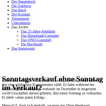
Der Stammtisch
Die Askforce
Das Buch
Der Kontakt
Abonnieren
Unterstützen
Das Archiv
Das 25-Jahre-Jubiläum
Das Hauptstadt-Gastspiel
Das ONO-Gastspiel
Die Buchtaufe
Das Impressum
Sonntagsverkauf ohne Sonntag
Ratlos und erfolglos ist Meinrad F. aus R., obwohl er sich selbst zu
den eher erfahrenen Konsumenten zählt. Er habe während der
im Verkauf?
zurückliegenden Sonntags-verkäufe im Dezember in insgesamt
zwölf Geschäften darum gebeten, ihm einen Sonntag zu verkaufen.
Er blieb «ohne jeden Erfolg».
Meinrad F. fragt sich deshalb, «warum das Ding überhaupt