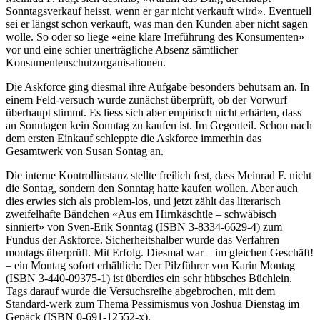
Sonntagsverkauf heisst, wenn er gar nicht verkauft wird». Eventuell
sei er längst schon verkauft, was man den Kunden aber nicht sagen
wolle. So oder so liege «eine klare Irreführung des Konsumenten»
vor und eine schier unerträgliche Absenz sämtlicher
Konsumentenschutzorganisationen.
Die Askforce ging diesmal ihre Aufgabe besonders behutsam an. In
einem Feld-versuch wurde zunächst überprüft, ob der Vorwurf
überhaupt stimmt. Es liess sich aber empirisch nicht erhärten, dass
an Sonntagen kein Sonntag zu kaufen ist. Im Gegenteil. Schon nach
dem ersten Einkauf schleppte die Askforce immerhin das
Gesamtwerk von Susan Sontag an.
Die interne Kontrollinstanz stellte freilich fest, dass Meinrad F. nicht
die Sontag, sondern den Sonntag hatte kaufen wollen. Aber auch
dies erwies sich als problem-los, und jetzt zählt das literarisch
zweifelhafte Bändchen «Aus em Hirnkäschtle – schwäbisch
sinniert» von Sven-Erik Sonntag (ISBN 3-8334-6629-4) zum
Fundus der Askforce. Sicherheitshalber wurde das Verfahren
montags überprüft. Mit Erfolg. Diesmal war – im gleichen Geschäft!
– ein Montag sofort erhältlich: Der Pilzführer von Karin Montag
(ISBN 3-440-09375-1) ist überdies ein sehr hübsches Büchlein.
Tags darauf wurde die Versuchsreihe abgebrochen, mit dem
Standard-werk zum Thema Pessimismus von Joshua Dienstag im
Gepäck (ISBN 0-691-12552-x).