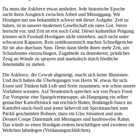
Da muss die Askforce etwas ausholen. Jede historische Epoche
sucht ihren Ausgleich zwischen Arbeit und Müssiggang. Wir
Heutigen tun uns bekanntlich schwer mit dieser Aufgabe. Zeit zu
haben, ist in unserer modernen Gesellschaft ein rares Gut. Stress
herrscht vor, und Zeit ist erst noch Geld. Dieser kulturellen Prägung
können sich Fussball-Hooligans nicht entziehen, auch nicht unter
schwarzen Kapuzen. Rein zeitökonomisch machen Schnellgerichte
für sie also durchaus Sinn. Denn dann bleibt ihnen mehr Zeit, um
Schaufenster einzuschlagen, Zugabteile zu demolieren, peinliches
Zeug an Wände zu sprayen und martialisch durch friedliche
Innenstädte zu ziehen.
Die Askforce, der Gewalt abgeneigt, macht sich keine Illusionen.
Und doch haben die Überlegungen von Herrn W. etwas für sich.
Essen und Trinken hält Leib und Seele zusammen, wie schon unsere
Vorfahren wussten. Auf Neudeutsch sprechen wir von Peace Food.
Zur Vorspeise eine Spargelcremesuppe, als Hauptgang ein selber
gemachter Kartoffelstock mit reichlich Butter, Brätkügeli-Sauce im
Kartoffel-stock-Seeli und jenen liebevoll mit Specktranchen zum
Päckli geschnürten Bohnen, dazu ein Glas Süssmost und zum
Dessert Coupe Dänemark mit Meringues und haufenweise Rahm.
Das würde so einen Hooligan erstens beschäftigen und zweitens ein
Weilchen lahmlegen (Verdauungsschläfchen).