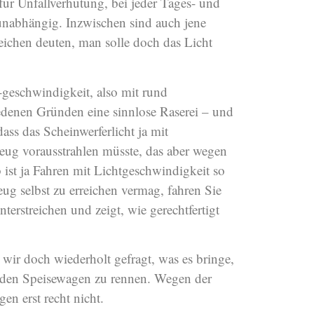
für Unfall­verhütung, bei jeder Tages- und
unabhängig. Inzwischen sind auch jene
chen deuten, man solle doch das Licht
-geschwindigkeit, also mit rund
edenen Gründen eine sinnlose Raserei – und
ss das Schein­werferlicht ja mit
eug vorausstrahlen müsste, das aber wegen
ist ja Fahren mit Licht­geschwindigkeit so
g selbst zu erreichen vermag, fahren Sie
terstreichen und zeigt, wie gerechtfertigt
wir doch wiederholt gefragt, was es bringe,
n den Speisewagen zu rennen. Wegen der
en erst recht nicht.