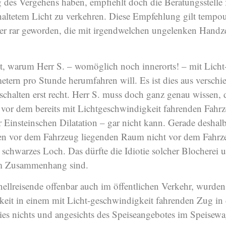
g des Vergehens haben, empfiehlt doch die Beratungsstelle 
haltetem Licht zu verkehren. Diese Empfehlung gilt tempo
 rar geworden, die mit irgendwelchen ungelenken Handzei
st, warum Herr S. – womöglich noch innerorts! – mit Licht
ern pro Stunde herumfahren will. Es ist dies aus verschi
chalten erst recht. Herr S. muss doch ganz genau wissen, da
vor dem bereits mit Lichtgeschwindigkeit fahrenden Fahrz
 Einsteinschen Dilatation – gar nicht kann. Gerade deshalb 
en vor dem Fahrzeug liegenden Raum nicht vor dem Fahrzeu
schwarzes Loch. Das dürfte die Idiotie solcher Blocherei un
sem Zusammenhang sind.
ellreisende offenbar auch im öffentlichen Verkehr, wurden 
keit in einem mit Licht-geschwindigkeit fahrenden Zug i
dies nichts und angesichts des Speiseangebotes im Speisewag