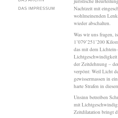
juristische Beurteilun
Nachtzeit mit eingesc
DAS IMPRESSUM
wohlmeinenden Lenker
wieder abschalten.
Was wir uns fragen, i
1’079’251’200 Kilomet
das mit dem Lichtein-s
Lichtgeschwindigkeit 
der Zeitdehnung – der
verpönt: Weil Licht d
gewissermassen in ein 
harte Strafen in die
Unsinn betreiben Schn
mit Lichtgeschwindig
Zeitdilatation bringt 