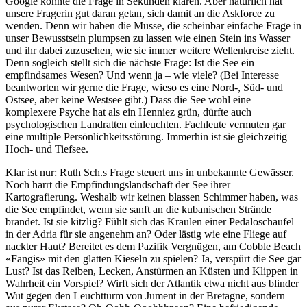
Google könnte die Frage in Sekunden klären. Aber natürlich hat
unsere Fragerin gut daran getan, sich damit an die Askforce zu
wenden. Denn wir haben die Musse, die scheinbar einfache Frage in
unser Bewusstsein plumpsen zu lassen wie einen Stein ins Wasser
und ihr dabei zuzusehen, wie sie immer weitere Wellenkreise zieht.
Denn sogleich stellt sich die nächste Frage: Ist die See ein
empfindsames Wesen? Und wenn ja – wie viele? (Bei Interesse
beantworten wir gerne die Frage, wieso es eine Nord-, Süd- und
Ostsee, aber keine Westsee gibt.) Dass die See wohl eine
komplexere Psyche hat als ein Henniez grün, dürfte auch
psychologischen Landratten einleuchten. Fachleute vermuten gar
eine multiple Persönlichkeits­störung. Immerhin ist sie gleichzeitig
Hoch- und Tiefsee.
Klar ist nur: Ruth Sch.s Frage steuert uns in unbekannte Gewässer.
Noch harrt die Empfindungslandschaft der See ihrer
Kartografierung. Weshalb wir keinen blassen Schimmer haben, was
die See empfindet, wenn sie sanft an die kubanischen Strände
brandet. Ist sie kitzlig? Fühlt sich das Kraulen einer Pedaloschaufel
in der Adria für sie angenehm an? Oder lästig wie eine Fliege auf
nackter Haut? Bereitet es dem Pazifik Vergnügen, am Cobble Beach
«Fangis» mit den glatten Kieseln zu spielen? Ja, verspürt die See gar
Lust? Ist das Reiben, Lecken, Anstürmen an Küsten und Klippen in
Wahrheit ein Vorspiel? Wirft sich der Atlantik etwa nicht aus blinder
Wut gegen den Leuchtturm von Jument in der Bretagne, sondern