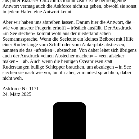
aus purer Ekstase? Oh-Oohh-Ooohhhzean? Eine befriedigende
Antwort vermag auch die Askforce nicht zu geben, obwohl sie sonst
in jedem Hafen eine Antwort kennt.
Aber wir haben uns abtreiben lassen. Darum hier die Antwort, die –
wie von unserer Fragerin erhofft – tröstlich ausfällt. Der Ausdruck
«in See stechen» kommt wohl aus der niederländischen
Seemannssprache. Wenn die Seeleute ein kleines Beiboot mit Hilfe
einer Ruderstange vom Schiff oder vom Ankerplatz abstiessen,
nannten sie das «afsteken», abstechen. Von daher leitet sich übrigens
auch der Ausdruck «einen Abstecher machen» – «een afsteker
maken» – ab. Auch wenn die heutigen Ozeanriesen statt
Ruderstangen bullige Schlepper brauchen, um abzulegen – in See
stechen sie nach wie vor, tun ihr aber, zumindest sprachlich, dabei
nicht weh.
Askforce Nr. 1171
24. März 2025