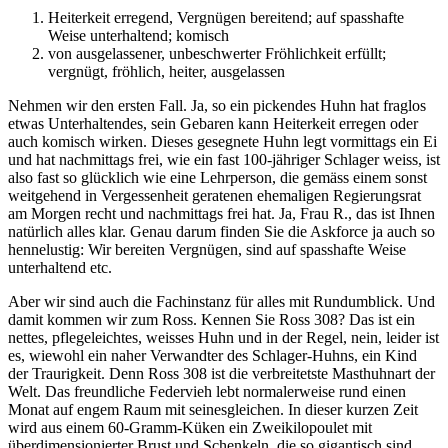
Heiterkeit erregend, Vergnügen bereitend; auf spasshafte
Weise unterhaltend; komisch
von ausgelassener, unbeschwerter Fröhlichkeit erfüllt;
vergnügt, fröhlich, heiter, ausgelassen
Nehmen wir den ersten Fall. Ja, so ein pickendes Huhn hat fraglos
etwas Unterhaltendes, sein Gebaren kann Heiterkeit erregen oder
auch komisch wirken. Dieses gesegnete Huhn legt vormittags ein Ei
und hat nachmittags frei, wie ein fast 100-jähriger Schlager weiss, ist
also fast so glücklich wie eine Lehrperson, die gemäss einem sonst
weitgehend in Vergessenheit geratenen ehemaligen Regierungsrat
am Morgen recht und nachmittags frei hat. Ja, Frau R., das ist Ihnen
natürlich alles klar. Genau darum finden Sie die Askforce ja auch so
hennelustig: Wir bereiten Vergnügen, sind auf spasshafte Weise
unterhaltend etc.
Aber wir sind auch die Fachinstanz für alles mit Rundumblick. Und
damit kommen wir zum Ross. Kennen Sie Ross 308? Das ist ein
nettes, pflegeleichtes, weisses Huhn und in der Regel, nein, leider ist
es, wiewohl ein naher Verwandter des Schlager-Huhns, ein Kind
der Traurigkeit. Denn Ross 308 ist die verbreitetste Masthuhnart der
Welt. Das freundliche Federvieh lebt normalerweise rund einen
Monat auf engem Raum mit seinesgleichen. In dieser kurzen Zeit
wird aus einem 60-Gramm-Küken ein Zweikilopoulet mit
überdimensionierter Brust und Schenkeln, die so gigantisch sind,