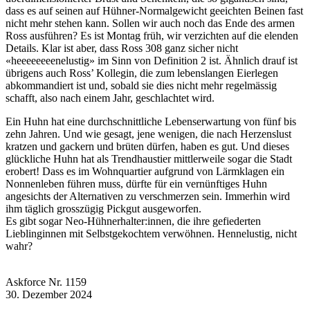
dass es auf seinen auf Hühner-Normalgewicht geeichten Beinen fast
nicht mehr stehen kann. Sollen wir auch noch das Ende des armen
Ross ausführen? Es ist Montag früh, wir verzichten auf die elenden
Details. Klar ist aber, dass Ross 308 ganz sicher nicht
«heeeeeeeenelustig» im Sinn von Definition 2 ist. Ähnlich drauf ist
übrigens auch Ross’ Kollegin, die zum lebenslangen Eierlegen
abkommandiert ist und, sobald sie dies nicht mehr regelmässig
schafft, also nach einem Jahr, geschlachtet wird.
Ein Huhn hat eine durchschnittliche Lebenserwartung von fünf bis
zehn Jahren. Und wie gesagt, jene wenigen, die nach Herzenslust
kratzen und gackern und brüten dürfen, haben es gut. Und dieses
glückliche Huhn hat als Trendhaustier mittlerweile sogar die Stadt
erobert! Dass es im Wohnquartier aufgrund von Lärmklagen ein
Nonnenleben führen muss, dürfte für ein vernünftiges Huhn
angesichts der Alternativen zu verschmerzen sein. Immerhin wird
ihm täglich grosszügig Pickgut ausgeworfen.
Es gibt sogar Neo-Hühnerhalter:innen, die ihre gefiederten
Lieblinginnen mit Selbstgekochtem verwöhnen. Hennelustig, nicht
wahr?
Askforce Nr. 1159
30. Dezember 2024