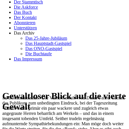
Der Stammtisch
Die Askforce
Das Buch
Der Kontakt
Abonnieren
Unterstützen
Das Archiv
Das 25-Jahre-Jubiläum
Das Hauptstadt-Gastspiel
Das ONO-Gastspiel
Die Buchtaufe
Das Impressum
Gewaltloser Blick auf die vierte
Im Dokumentarfilm «Die Vierte Gewalt» von Dieter Fahrer kommt
das Publikum zum unbedingten Eindruck, bei der Tageszeitung
Gewalt
«Bund» seien primär ein paar wackere und zugleich etwas
angegraute Herren beharrlich am Werkeln – und das in einem
insgesamt tobenden Umfeld. Seither trudeln regelmässig
aufmunternde Sympathiebekundungen ein: Man möge doch weiter
für die Werte streiten, für die der «Bund» stehe. Aber es gibt auch