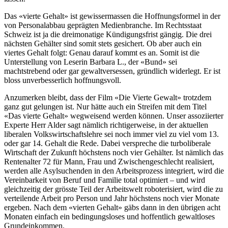
Das «vierte Gehalt» ist gewissermassen die Hoffnungsformel in der
von Personalabbau geprägten Medienbranche. Im Rechtsstaat
Schweiz ist ja die dreimonatige Kündigungsfrist gängig. Die drei
nächsten Gehälter sind somit stets gesichert. Ob aber auch ein
viertes Gehalt folgt: Genau darauf kommt es an. Somit ist die
Unterstellung von Leserin Barbara L., der «Bund» sei
machtstrebend oder gar gewaltversessen, gründlich widerlegt. Er ist
bloss unverbesserlich hoffnungsvoll.
Anzumerken bleibt, dass der Film «Die Vierte Gewalt» trotzdem
ganz gut gelungen ist. Nur hätte auch ein Streifen mit dem Titel
«Das vierte Gehalt» wegweisend werden können. Unser assoziierter
Experte Herr Alder sagt nämlich richtigerweise, in der aktuellen
liberalen Volkswirtschaftslehre sei noch immer viel zu viel vom 13.
oder gar 14. Gehalt die Rede. Dabei verspreche die turboliberale
Wirtschaft der Zukunft höchstens noch vier Gehälter. Ist nämlich das
Rentenalter 72 für Mann, Frau und Zwischengeschlecht realisiert,
werden alle Asylsuchenden in den Arbeitsprozess integriert, wird die
Vereinbarkeit von Beruf und Familie total optimiert – und wird
gleichzeitig der grösste Teil der Arbeitswelt roboterisiert, wird die zu
verteilende Arbeit pro Person und Jahr höchstens noch vier Monate
ergeben. Nach dem «vierten Gehalt» gäbs dann in den übrigen acht
Monaten einfach ein bedingungsloses und hoffentlich gewaltloses
Grundeinkommen.