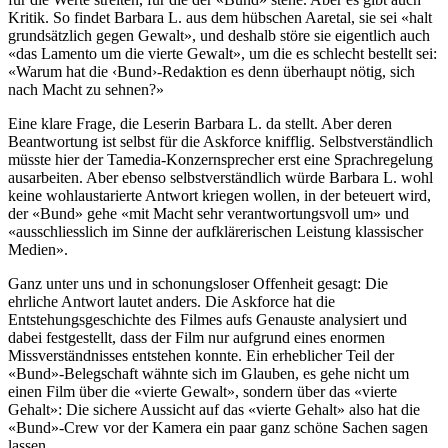
Kritik. So findet Barbara L. aus dem hübschen Aaretal, sie sei «halt
grundsätzlich gegen Gewalt», und deshalb störe sie eigentlich auch
«das Lamento um die vierte Gewalt», um die es schlecht bestellt sei:
«Warum hat die ‹Bund›-Redaktion es denn überhaupt nötig, sich
nach Macht zu sehnen?»
Eine klare Frage, die Leserin Barbara L. da stellt. Aber deren
Beantwortung ist selbst für die Askforce knifflig. Selbstverständlich
müsste hier der Tamedia-Konzernsprecher erst eine Sprachregelung
ausarbeiten. Aber ebenso selbstverständlich würde Barbara L. wohl
keine wohlaustarierte Antwort kriegen wollen, in der beteuert wird,
der «Bund» gehe «mit Macht sehr verantwortungsvoll um» und
«ausschliesslich im Sinne der aufklärerischen Leistung klassischer
Medien».
Ganz unter uns und in schonungsloser Offenheit gesagt: Die
ehrliche Antwort lautet anders. Die Askforce hat die
Entstehungsgeschichte des Filmes aufs Genauste analysiert und
dabei festgestellt, dass der Film nur aufgrund eines enormen
Missverständnisses entstehen konnte. Ein erheblicher Teil der
«Bund»-Belegschaft wähnte sich im Glauben, es gehe nicht um
einen Film über die «vierte Gewalt», sondern über das «vierte
Gehalt»: Die sichere Aussicht auf das «vierte Gehalt» also hat die
«Bund»-Crew vor der Kamera ein paar ganz schöne Sachen sagen
lassen.