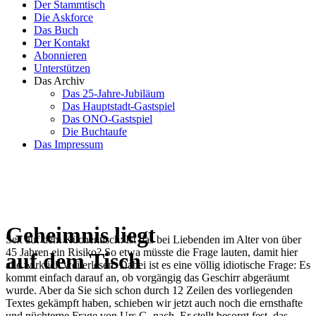
Der Stammtisch
Die Askforce
Das Buch
Der Kontakt
Abonnieren
Unterstützen
Das Archiv
Das 25-Jahre-Jubiläum
Das Hauptstadt-Gastspiel
Das ONO-Gastspiel
Die Buchtaufe
Das Impressum
Geheimnis liegt
Sex auf dem Küchentisch: Ist das bei Liebenden im Alter von über
45 Jahren ein Risiko? So etwa müsste die Frage lauten, damit hier
auf dem Tisch
alle wirklich weiterlesen. Dabei ist es eine völlig idiotische Frage: Es
kommt einfach darauf an, ob vorgängig das Geschirr abgeräumt
wurde. Aber da Sie sich schon durch 12 Zeilen des vorliegenden
Textes gekämpft haben, schieben wir jetzt auch noch die ernsthafte
und nüchterne Frage von Urs G. nach. Er stellt besorgt fest, das