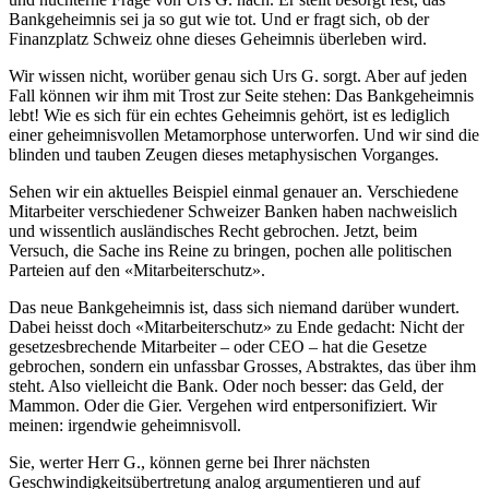
Bankgeheimnis sei ja so gut wie tot. Und er fragt sich, ob der
Finanzplatz Schweiz ohne dieses Geheimnis überleben wird.
Wir wissen nicht, worüber genau sich Urs G. sorgt. Aber auf jeden
Fall können wir ihm mit Trost zur Seite stehen: Das Bankgeheimnis
lebt! Wie es sich für ein echtes Geheimnis gehört, ist es lediglich
einer geheimnisvollen Metamorphose unterworfen. Und wir sind die
blinden und tauben Zeugen dieses metaphysischen Vorganges.
Sehen wir ein aktuelles Beispiel einmal genauer an. Verschiedene
Mitarbeiter verschiedener Schweizer Banken haben nachweislich
und wissentlich ausländisches Recht gebrochen. Jetzt, beim
Versuch, die Sache ins Reine zu bringen, pochen alle politischen
Parteien auf den «Mitarbeiterschutz».
Das neue Bankgeheimnis ist, dass sich niemand darüber wundert.
Dabei heisst doch «Mitarbeiterschutz» zu Ende gedacht: Nicht der
gesetzesbrechende Mitarbeiter – oder CEO – hat die Gesetze
gebrochen, sondern ein unfassbar Grosses, Abstraktes, das über ihm
steht. Also vielleicht die Bank. Oder noch besser: das Geld, der
Mammon. Oder die Gier. Vergehen wird entpersonifiziert. Wir
meinen: irgendwie geheimnisvoll.
Sie, werter Herr G., können gerne bei Ihrer nächsten
Geschwindigkeitsübertretung analog argumentieren und auf